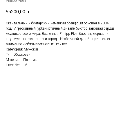
Philipp Plein
55200,00
р.
Скандальный и бунтарский немецкий бренд был основан в 2004
году. Агрессивный, урбанистичный дизайн быстро завоевал сердца
модников всего мира. Вселенная Philipp Plein блестит, мерцает и
штурмует новые страны и города. Необычный дизайн привлекает
внимание и обязывает не быть как все.
Категория: Мужские
Тип: Ободковая
Материал: Пластик
Цвет: Черный