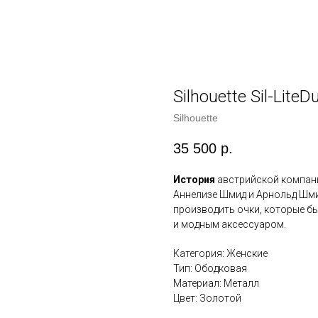
Silhouette Sil-Lite
Silhouette
35 500
р.
История
австрийской компа
Аннелизе Шмид и Арнольд Шм
производить очки, которые бы
и модным аксессуаром.
Категория: Женские
Тип: Ободковая
Материал: Металл
Цвет: Золотой