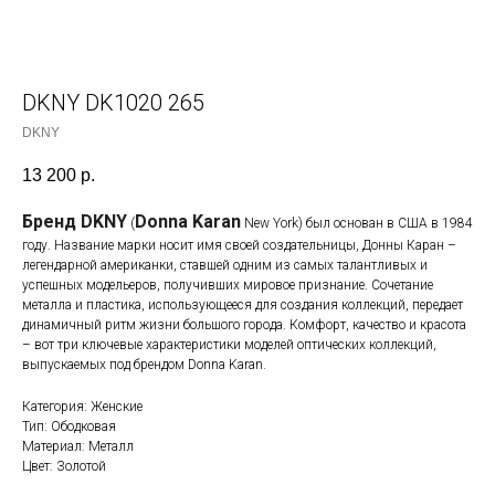
DKNY DK1020 265
DKNY
13 200
р.
Бренд DKNY
Donna Karan
(
New York) был основан в США в 1984
году. Название марки носит имя своей создательницы, Донны Каран –
легендарной американки, ставшей одним из самых талантливых и
успешных модельеров, получивших мировое признание. Сочетание
металла и пластика, использующееся для создания коллекций, передает
динамичный ритм жизни большого города. Комфорт, качество и красота
– вот три ключевые характеристики моделей оптических коллекций,
выпускаемых под брендом Donna Karan.
Категория: Женские
Тип: Ободковая
Материал: Металл
Цвет: Золотой