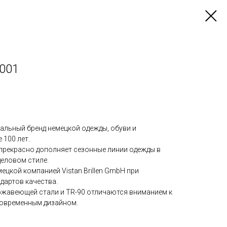
 001
альный бренд немецкой одежды, обуви и
 100 лет.
прекрасно дополняет сезонные линии одежды в
деловом стиле.
ецкой компанией Vistan Brillen GmbH при
дартов качества.
ержавеющей стали и TR-90 отличаются вниманием к
современным дизайном.