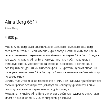
Alina Berg 6617
Alina Berg
4 800
р.
Марка Alina Berg ведет свое начало от древнего немецкого рода Berg,
осевшего в Италии. Великолепие и дух свободы итальянских гор нашли
свое отражение в современном дизайне очков марки Alina Berg. Всегда в
тренде, очки марки Alina Berg подойдут тем, кто любит красивую и
стильную жизнь. Изящество, качество и надежность, в сочетании с
последними тенденциями мировой фэшн индустрии, делают оправы и
солнцезащитные очки Alina Berg достойными внимания любителей моды
по всему миру.
С 2010 года итальянская мастерская ALINABERG STUDIO приобретает все
более широкую популярность, благодаря молодому дизайнеру Алине,
потомку основателя марки, и ее молодой команде.
Модельная линейка Alina Berg включает в себя как недорогие очки, так и
модели c эксклюзивным дизайнерским решением.