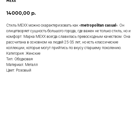
MEXX
14000,00
р.
Стиль MEXX можно охарактеризовать как «
metropolitan casual
». Он
олицетворяет сущность большого города, где важен не только стиль, но и
комфорт. Марка MEXX всегда славилась превосходным качеством. Она
рассчитана в основном на людей 25-35 лет, но есть классические
коллекции, которые могут прийтись по вкусу старшему поколению.
Категория: Женские
Тип: Ободковая
Материал: Металл
Цвет: Розовый