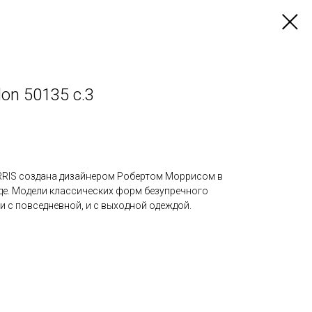
don 50135 с.3
RRIS создана дизайнером Робертом Моррисом в
е. Модели классических форм безупречного
 с повседневной, и с выходной одеждой.