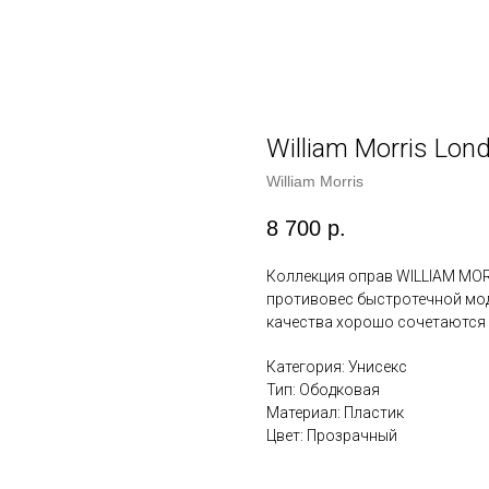
William Morris Lon
William Morris
8 700
р.
Коллекция оправ WILLIAM MO
противовес быстротечной мод
качества хорошо сочетаются и
Категория: Унисекс
Тип: Ободковая
Материал: Пластик
Цвет: Прозрачный