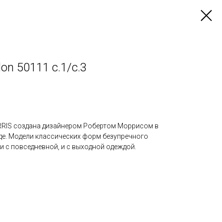
don 50111 с.1/с.3
RRIS создана дизайнером Робертом Моррисом в
е. Модели классических форм безупречного
 с повседневной, и с выходной одеждой.