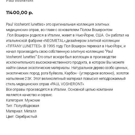
Paul Vosheront
11400,00
р.
Paul Vosheront lunettes» это оригинальная коллекция элитных
медицинских оправ, во главе с основателем Полом Вошеронтом
.Пол Вошерон родился в Италии, живет в Нью-Йорке, США. Он работал на
итальянской фабрике «NEOMETAL»,дизайнером элитной коллекции
«TIFFANY LUNETTES». В 1995 году Пол Вошерон переехал в Нью-Йорк, и
начал производить свою собственную элитную коллекцию "Paul
Vosheront lunettes" Его опыт вскоре был воплощен в производстве
исключительного высококачественного продукта, в котором Вы можете
найти самые экзотические материалы. Натуральное дерево особо ценных,
экзотических пород, рога буйвола, Карбон - (углеродное волокно), золотое
напыление 23К. Этот великолепный материал повысил неподрожаемый
стиль медицинских оправ «PAUL VOSHERONT».
Все оправы производятся в Италии. Основной целью компании
является качество и сервис.
Категория: Мужские
Тип: Полуободковая
Материал: Металл
Цвет: Серебристый