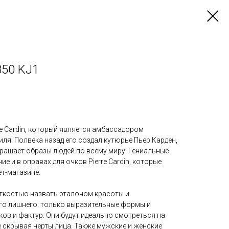
6850 KJ1
e Cardin, который является амбассадором
иля. Полвека назад его создал кутюрье Пьер Карден,
крашает образы людей по всему миру. Гениальные
 и в оправах для очков Pierre Cardin, которые
т-магазине.
гкостью назвать эталоном красоты и
его лишнего: только выразительные формы и
ов и фактур. Они будут идеально смотреться на
 скрывая черты лица. Также мужские и женские