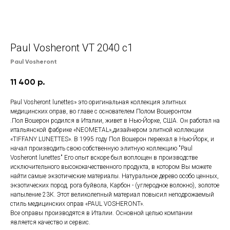
Paul Vosheront VT 2040 c1
Paul Vosheront
11 400
р.
Paul Vosheront lunettes» это оригинальная коллекция элитных
медицинских оправ, во главе с основателем Полом Вошеронтом
.Пол Вошерон родился в Италии, живет в Нью-Йорке, США. Он работал на
итальянской фабрике «NEOMETAL»,дизайнером элитной коллекции
«TIFFANY LUNETTES». В 1995 году Пол Вошерон переехал в Нью-Йорк, и
начал производить свою собственную элитную коллекцию "Paul
Vosheront lunettes" Его опыт вскоре был воплощен в производстве
исключительного высококачественного продукта, в котором Вы можете
найти самые экзотические материалы. Натуральное дерево особо ценных,
экзотических пород, рога буйвола, Карбон - (углеродное волокно), золотое
напыление 23К. Этот великолепный материал повысил неподрожаемый
стиль медицинских оправ «PAUL VOSHERONT».
Все оправы производятся в Италии. Основной целью компании
является качество и сервис.