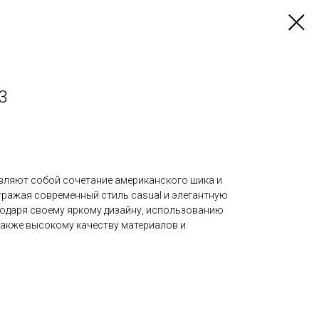
3
вляют собой сочетание американского шика и
тражая современный стиль casual и элегантную
годаря своему яркому дизайну, использованию
также высокому качеству материалов и