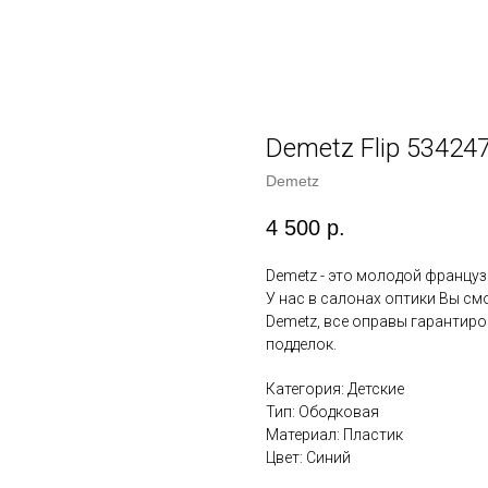
Demetz Flip 53424
Demetz
4 500
р.
Demetz - это молодой француз
У нас в салонах оптики Вы с
Demetz, все оправы гарантир
подделок.
Категория: Детские
Тип: Ободковая
Материал: Пластик
Цвет: Синий