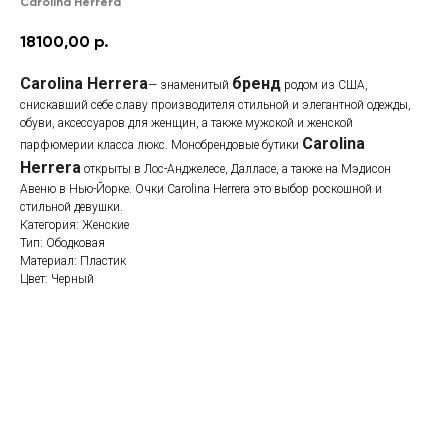
Carolina Herrera
18100,00
р.
Carolina Herrera
бренд
— знаменитый
родом из США,
снискавший себе славу производителя стильной и элегантной одежды,
обуви, аксессуаров для женщин, а также мужской и женской
Carolina
парфюмерии класса люкс. Монобрендовые бутики
Herrera
открыты в Лос-Анджелесе, Далласе, а также на Мэдисон
Авеню в Нью-Йорке. Очки Carolina Herrera это выбор роскошной и
стильной девушки.
Категория: Женские
Тип: Ободковая
Материал: Пластик
Цвет: Черный