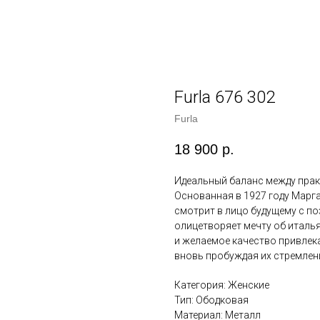
Furla 676 302
Furla
18 900
р.
Идеальный баланс между пра
Основанная в 1927 году Маргар
смотрит в лицо будущему с по
олицетворяет мечту об италья
и желаемое качество привлек
вновь пробуждая их стремлени
Категория: Женские
Тип: Ободковая
Материал: Металл