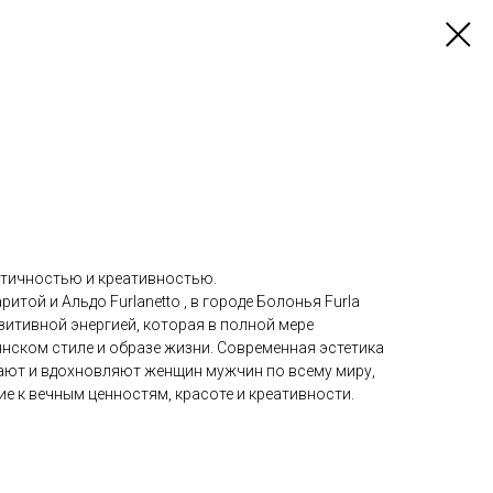
ктичностью и креативностью.
итой и Альдо Furlanetto , в городе Болонья Furla
зитивной энергией, которая в полной мере
нском стиле и образе жизни. Современная эстетика
ают и вдохновляют женщин мужчин по всему миру,
е к вечным ценностям, красоте и креативности.