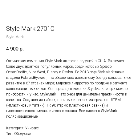
Style Mark 2701C
Style Mark
4 900
р.
Оптическая компания Style Mark является ведущей в США. Включает
более двух десятков популярных марок, среди которых Speedo,
OceanPacific, Nine West, Disney и Revlon. До 2013 года StyleMark также
владели PolaroidEyewear, что обеспечило известному бренду колоссальное
развитие в 67 странах мира; мировое лидерство по продаже в сегменте
солнцезащитных очков. Солнцезащитные очки StyleMark теперь можно
приобрести и у нас. StyleMark – это очки для ценителей практичности и
качества. Созданы из гибких, прочных и легких материалов ULTEM
(«пластиковый титан»), TR-90 (термо-пластиковая резина) и
гипоаллергенного металлического сплава. Все линзы в StyleMark
поляризационные
Категория: Унисекс
Тип: Ободковая