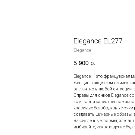
Elegance EL277
Elegance
5 900
р.
Elegance — это французская м
женщин с акцентом на изыскан
элегантно в любой ситуации, 
Оправы для очков Elegance со
комфорт и качественное испол
красивые безободковые очки 
создавать шикарные образы, а
Закругленные формы, элегант
выбирайте, какое изделие буд