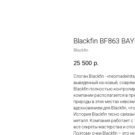
Blackfin BF863 BA
Blackfin
25 500
р.
Слоган Blackfin - «neomadeinita
выведенный на новый, совреме
Blackfin полностью контроли
компании располагается в пр
природы в этих местах невозм
вдохновением для Blackfin, ч
История Blackfin тесно связан
металл. Компания работает с т
все секреты мастерства и спо
Поэтому очки Blackfin – это н