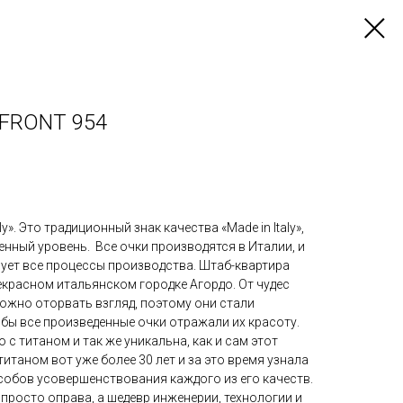
YFRONT 954
ly». Это традиционный знак качества «Made in Italy»,
нный уровень. Все очки производятся в Италии, и
рует все процессы производства. Штаб-квартира
екрасном итальянском городке Агордо. От чудес
ожно оторвать взгляд, поэтому они стали
тобы все произведенные очки отражали их красоту.
о с титаном и так же уникальна, как и сам этот
итаном вот уже более 30 лет и за это время узнала
собов усовершенствования каждого из его качеств.
е просто оправа, а шедевр инженерии, технологии и