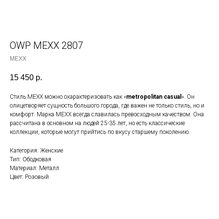
OWP MEXX 2807
MEXX
15 450
р.
Стиль MEXX можно охарактеризовать как «
metropolitan casual
». Он
олицетворяет сущность большого города, где важен не только стиль, но и
комфорт. Марка MEXX всегда славилась превосходным качеством. Она
рассчитана в основном на людей 25-35 лет, но есть классические
коллекции, которые могут прийтись по вкусу старшему поколению.
Категория: Женские
Тип: Ободковая
Материал: Металл
Цвет: Розовый