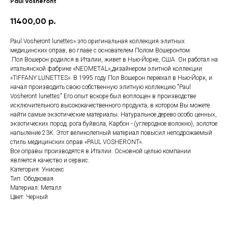
Paul Vosheront
11400,00
р.
Paul Vosheront lunettes» это оригинальная коллекция элитных
медицинских оправ, во главе с основателем Полом Вошеронтом
.Пол Вошерон родился в Италии, живет в Нью-Йорке, США. Он работал на
итальянской фабрике «NEOMETAL»,дизайнером элитной коллекции
«TIFFANY LUNETTES». В 1995 году Пол Вошерон переехал в Нью-Йорк, и
начал производить свою собственную элитную коллекцию "Paul
Vosheront lunettes" Его опыт вскоре был воплощен в производстве
исключительного высококачественного продукта, в котором Вы можете
найти самые экзотические материалы. Натуральное дерево особо ценных,
экзотических пород, рога буйвола, Карбон - (углеродное волокно), золотое
напыление 23К. Этот великолепный материал повысил неподрожаемый
стиль медицинских оправ «PAUL VOSHERONT».
Все оправы производятся в Италии. Основной целью компании
является качество и сервис.
Категория: Унисекс
Тип: Ободковая
Материал: Металл
Цвет: Черный