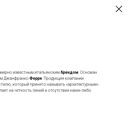
емирно известным итальянским
брендом
. Основан
ром Джанфранко
Ферре
. Продукция компании
стилю, который принято называть «архитектурным».
ает на четкость линий и отсутствие каких-либо