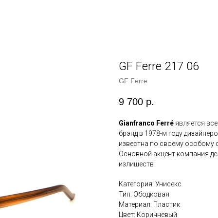
GF Ferre 217 06
GF Ferre
9 700
р.
Gianfranco Ferré
является вс
брэнд в 1978-м году дизайне
известна по своему особому 
Основной акцент компания дел
излишеств
Категория: Унисекс
Тип: Ободковая
Материал: Пластик
Цвет: Коричневый