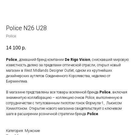
Police N26 U28
Police
14 100
р.
Police
, домашний бренд компании
De Rigo Vision
, снискавший мировую
известность далеко за пределами оптической отрасли, открыл новый
магазин в West Midlands Designer Outlet, одном из крупнейших
дизайнерских аутлетов Соединенного Королевства, недалеко от
Бирмингема.
В магазине представлены все товары вселенной бренда
Police
, включая
знаменитую коллаборацию – коллекцию очков Police, выполненную в
сотрудничестве с титулованным пилотом гонок Формула-1, Льюисом
Хэмилтоном. Открытие нового магазина свидетельствует о ключевом
шаге в расширении розничной стратегии бренда
Police
.
Категория: Мужские