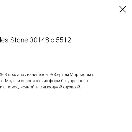
rles Stone 30148 с.5512
RRIS создана дизайнером Робертом Моррисом в
е. Модели классических форм безупречного
 с повседневной, и с выходной одеждой.