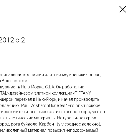
2012 c 2
оригинальная коллекция элитных медицинских оправ,
ом Вошеронтом
и, живет в Нью-Йорке, США. Он работал на
AL»,дизайнером элитной коллекции «TIFFANY
ошерон переехал в Нью-Йорк, и начал производить
лекцию "Paul Vosheront lunettes" Его опыт вскоре
 исключительного высококачественного продукта, в
ые экзотические материалы. Натуральное дерево
род, рога буйвола, Карбон - (углеродное волокно),
т великолепный материал повысил неподрожаемый