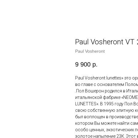
Paul Vosheront VT 
Paul Vosheront
9 900
р.
Paul Vosheront lunettes» это 
во главе с основателем Пол
.Пол Вошерон родился в Итали
итальянской фабрике «NEOMET
LUNETTES». В 1995 году Пол В
свою собственную элитную кол
был воплощен в производстве
котором Вы можете найти сам
особо ценных, экзотических по
золотое напыление 23К. Это