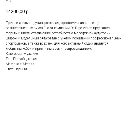
Fila
14200,00
р.
Привлекательная, универсальная, эргономичная коллекция
солнцезащитных очков Fila от компании De Rigo Vision предлагает
формы и цвета, отвечающие потребностям молодежной аудитории.
Широкий модельный ряд создан с учетом пожеланий профессиональных
спортсменов, а также всех тех, для кого активный отдых является
любимым хобби и приятным времяпрепровождением.
Категория: Мужские
Тип: Полуободковая
Материал: Металл
Цвет: Черный