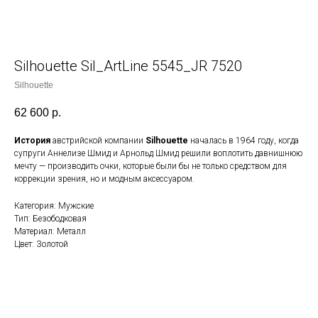
Silhouette Sil_ArtLine 5545_JR 7520
Silhouette
62 600
р.
История
австрийской компании
Silhouette
началась в 1964 году, когда
супруги Аннелизе Шмид и Арнольд Шмид решили воплотить давнишнюю
мечту — производить очки, которые были бы не только средством для
коррекции зрения, но и модным аксессуаром.
Категория: Мужские
Тип: Безободковая
Материал: Металл
Цвет: Золотой