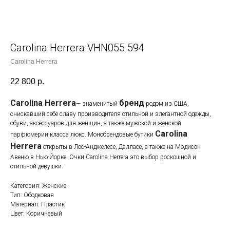
Carolina Herrera VHN055 594
Carolina Herrera
22 800
р.
Carolina Herrera
бренд
— знаменитый
родом из США,
снискавший себе славу производителя стильной и элегантной одежды,
обуви, аксессуаров для женщин, а также мужской и женской
Carolina
парфюмерии класса люкс. Монобрендовые бутики
Herrera
открыты в Лос-Анджелесе, Далласе, а также на Мэдисон
Авеню в Нью-Йорке. Очки Carolina Herrera это выбор роскошной и
стильной девушки.
Категория: Женские
Тип: Ободковая
Материал: Пластик
Цвет: Коричневый