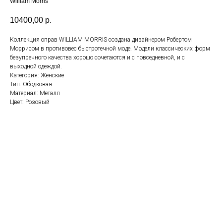
William Morris
10400,00
р.
Коллекция оправ WILLIAM MORRIS создана дизайнером Робертом
Моррисом в противовес быстротечной моде. Модели классических форм
безупречного качества хорошо сочетаются и с повседневной, и с
выходной одеждой.
Категория: Женские
Тип: Ободковая
Материал: Металл
Цвет: Розовый