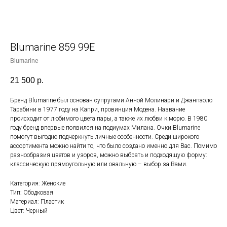
Blumarine 859 99E
Blumarine
21 500
р.
Бренд Blumarine был основан супругами Анной Молинари и Джанпаоло
Тарабини в 1977 году на Капри, провинция Модена. Название
происходит от любимого цвета пары, а также их любви к морю. В 1980
году бренд впервые появился на подиумах Милана. Очки Blumarine
помогут выгодно подчеркнуть личные особенности. Среди широкого
ассортимента можно найти то, что было создано именно для Вас. Помимо
разнообразия цветов и узоров, можно выбрать и подходящую форму:
классическую прямоугольную или овальную – выбор за Вами.
Категория: Женские
Тип: Ободковая
Материал: Пластик
Цвет: Черный