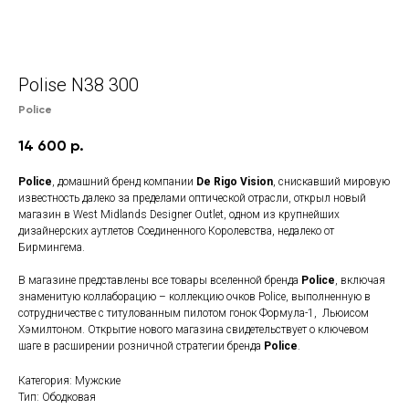
Polise N38 300
Police
14 600
р.
Police
, домашний бренд компании
De Rigo Vision
, снискавший мировую
известность далеко за пределами оптической отрасли, открыл новый
магазин в West Midlands Designer Outlet, одном из крупнейших
дизайнерских аутлетов Соединенного Королевства, недалеко от
Бирмингема.
В магазине представлены все товары вселенной бренда
Police
, включая
знаменитую коллаборацию – коллекцию очков Police, выполненную в
сотрудничестве с титулованным пилотом гонок Формула-1, Льюисом
Хэмилтоном. Открытие нового магазина свидетельствует о ключевом
шаге в расширении розничной стратегии бренда
Police
.
Категория: Мужские
Тип: Ободковая