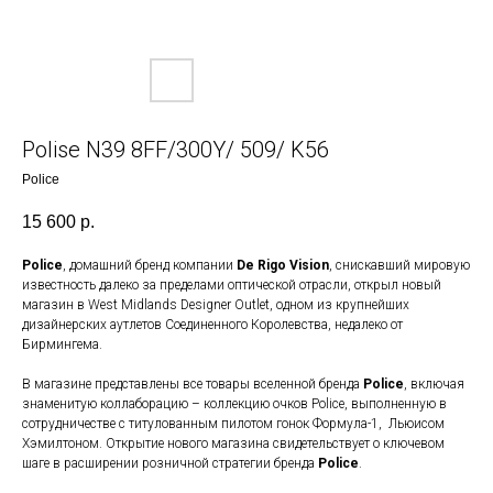
Polise N39 8FF/300Y/ 509/ K56
Police
15 600
р.
Police
, домашний бренд компании
De Rigo Vision
, снискавший мировую
известность далеко за пределами оптической отрасли, открыл новый
магазин в West Midlands Designer Outlet, одном из крупнейших
дизайнерских аутлетов Соединенного Королевства, недалеко от
Бирмингема.
В магазине представлены все товары вселенной бренда
Police
, включая
знаменитую коллаборацию – коллекцию очков Police, выполненную в
сотрудничестве с титулованным пилотом гонок Формула-1, Льюисом
Хэмилтоном. Открытие нового магазина свидетельствует о ключевом
шаге в расширении розничной стратегии бренда
Police
.