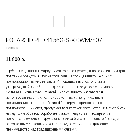
POLAROID PLD 4156G-S-X 0WM/807
Polaroid
11 800
р.
Герберт Лэнд назвал марку очков Polaroid Eyewear, и по сегодняшний день
под таким брендом выпускаются лучшие солнцезащитные очки с
поляризационными линзами. Инновационные технологии и
ультрамодный дизайн – вот две составляющие успеха этой марки.
Солнцезащитные очки Polaroid широко известны благодаря
использованию в них поляризационных линз. уникальная
поляризационная линза Polaroid блокирует горизонтально
поляризованный свет, пропуская только такой свет, который может быть
наилучшим образом обработан глазом. Результат – восприятие
пользователем очков окружающего мира без ослепляющего блеска, с
естественными цветами и контрастом, то есть явно выраженное
преимущество над традиционными очками.