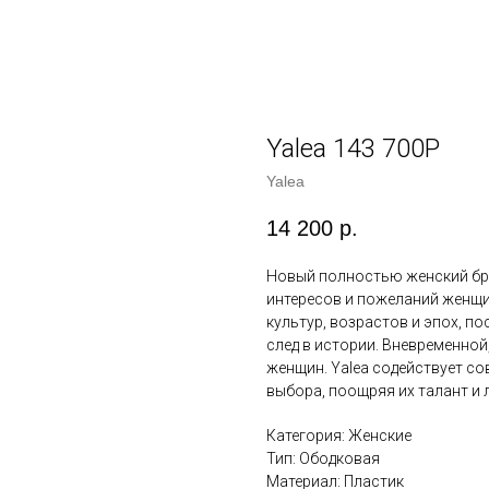
Yalea 143 700P
Yalea
14 200
р.
Новый полностью женский брен
интересов и пожеланий женщин
культур, возрастов и эпох, п
след в истории. Вневременно
женщин. Yalea содействует с
выбора, поощряя их талант и 
Категория: Женские
Тип: Ободковая
Материал: Пластик