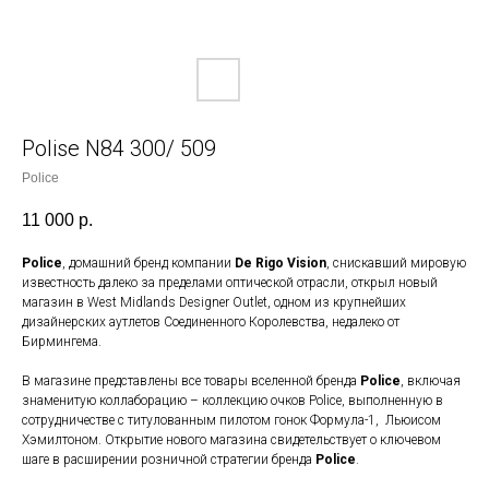
Polise N84 300/ 509
Police
11 000
р.
Police
, домашний бренд компании
De Rigo Vision
, снискавший мировую
известность далеко за пределами оптической отрасли, открыл новый
магазин в West Midlands Designer Outlet, одном из крупнейших
дизайнерских аутлетов Соединенного Королевства, недалеко от
Бирмингема.
В магазине представлены все товары вселенной бренда
Police
, включая
знаменитую коллаборацию – коллекцию очков Police, выполненную в
сотрудничестве с титулованным пилотом гонок Формула-1, Льюисом
Хэмилтоном. Открытие нового магазина свидетельствует о ключевом
шаге в расширении розничной стратегии бренда
Police
.