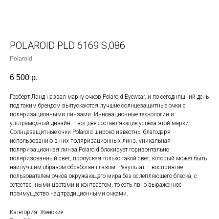
POLAROID PLD 6169 S,086
Polaroid
6 500
р.
Герберт Лэнд назвал марку очков Polaroid Eyewear, и по сегодняшний день
под таким брендом выпускаются лучшие солнцезащитные очки с
поляризационными линзами. Инновационные технологии и
ультрамодный дизайн – вот две составляющие успеха этой марки.
Солнцезащитные очки Polaroid широко известны благодаря
использованию в них поляризационных линз. уникальная
поляризационная линза Polaroid блокирует горизонтально
поляризованный свет, пропуская только такой свет, который может быть
наилучшим образом обработан глазом. Результат – восприятие
пользователем очков окружающего мира без ослепляющего блеска, с
естественными цветами и контрастом, то есть явно выраженное
преимущество над традиционными очками.
Категория: Женские