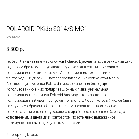
POLAROID PKids 8014/S MC1
Polaroid
3 300
р.
Герберт Лэнд назвал марку очков Polaroid Eyewear, и по сегодняшний день
под таким брендом выпускаются лучшие солнцезащитные очки с
поляризационными линзами. Инновационные технологии и
ультрамодный дизайн – вот две составляющие успеха этой марки.
Солнцезащитные очки Polaroid широко известны благодаря
использованию в них поляризационных линз. уникальная
поляризационная линза Polaroid блокирует горизонтально
поляризованный свет, пропуская только такой свет, который может быть
наилучшим образом обработан глазом. Результат – восприятие
пользователем очков окружающего мира без ослепляющего блеска, с
естественными цветами и контрастом, то есть явно выраженное
преимущество над традиционными очками.
Категория: Детские