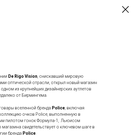
ании
De Rigo Vision
, снискавший мировую
лами оптической отрасли, открыл новый магазин
et, одном из крупнейших дизайнерских аутлетов
едалеко от Бирмингема.
 товары вселенной бренда
Police
, включая
оллекцию очков Police, выполненную в
ным пилотом гонок Формула-1, Льюисом
 магазина свидетельствует о ключевом шаге в
гии бренда
Police
.