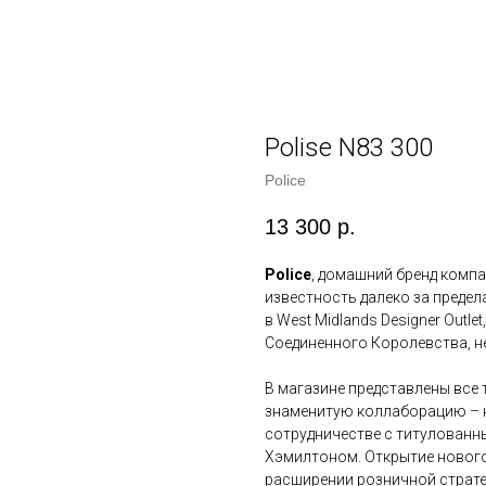
Polise N83 300
Police
13 300
р.
Police
, домашний бренд комп
известность далеко за преде
в West Midlands Designer Outl
Соединенного Королевства, н
В магазине представлены все
знаменитую коллаборацию – к
сотрудничестве с титулован
Хэмилтоном. Открытие нового
расширении розничной страте