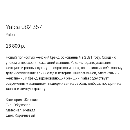
Yalea 082 367
Yalea
13 800
р.
Новый полностью женский бренд, основанный в 2021 году. Создан с
учётом интересов и пожеланий женщин. Yalea - это дань уважения
женщинам разных культур, возрастов и эпох, посвятивших себя своему
делу и оставивших яркий след в истории. Вневременной, элегантный и
женственный бренд, вдохновляющий женщин. Yalea содействует
современным женщинам, поддерживая их свободу выбора, поощряя их
талант и личную красоту.
Категория: Женские
Тип: Ободковая
Материал: Металл
Цвет: Коричневый