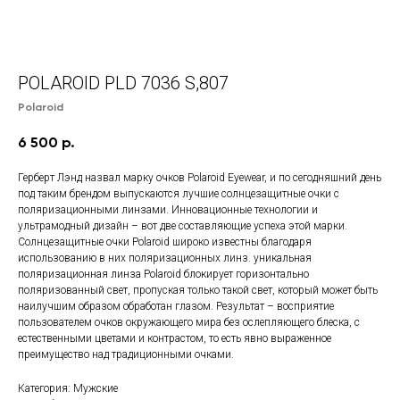
POLAROID PLD 7036 S,807
Polaroid
6 500
р.
Герберт Лэнд назвал марку очков Polaroid Eyewear, и по сегодняшний день
под таким брендом выпускаются лучшие солнцезащитные очки с
поляризационными линзами. Инновационные технологии и
ультрамодный дизайн – вот две составляющие успеха этой марки.
Солнцезащитные очки Polaroid широко известны благодаря
использованию в них поляризационных линз. уникальная
поляризационная линза Polaroid блокирует горизонтально
поляризованный свет, пропуская только такой свет, который может быть
наилучшим образом обработан глазом. Результат – восприятие
пользователем очков окружающего мира без ослепляющего блеска, с
естественными цветами и контрастом, то есть явно выраженное
преимущество над традиционными очками.
Категория: Мужские