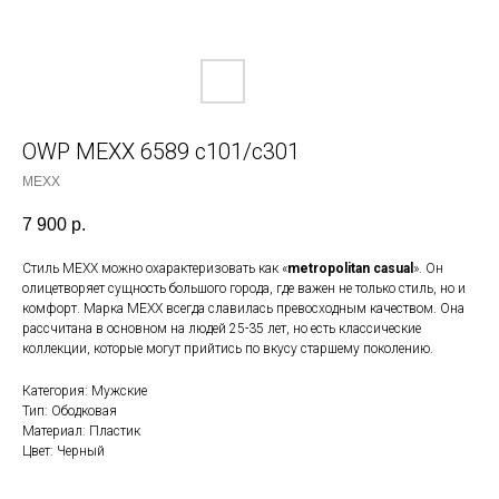
OWP MEXX 6589 c101/c301
MEXX
7 900
р.
Стиль MEXX можно охарактеризовать как «
metropolitan casual
». Он
олицетворяет сущность большого города, где важен не только стиль, но и
комфорт. Марка MEXX всегда славилась превосходным качеством. Она
рассчитана в основном на людей 25-35 лет, но есть классические
коллекции, которые могут прийтись по вкусу старшему поколению.
Категория: Мужские
Тип: Ободковая
Материал: Пластик
Цвет: Черный