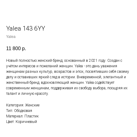
Yalea 143 6YY
Yalea
11 800
р.
Новый полностью женский бренд, основанный в 2021 году. Создан с
учётом интересов и пожеланий женщин. Yalea - это дань уважения
женщинам разных культур, возрастов и эпох, посвятивших себя своему
делу и оставивших яркий след в истории. Вневременной, элегантный и
женственный бренд, вдохновляющий женщин. Yalea содействует
современным женщинам, поддерживая их свободу выбора, поощряя их
талант и личную красоту.
Категория: Женские
Тип: Ободковая
Материал: Пластик
Цвет: Коричневый