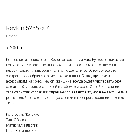
Revlon 5256 c04
Revlon
7 200
р.
Коллекция женских оправ Revlon от компании Euro Eyewear отличается
цельностью и элегантностью. Сочетание простых модных цветов и
классических линий, оригинальная отделка, игра объемов- все это
создает яркий образ современной женщины. Благодаря таким
аксессуарам, как очки Revlon, женщина всегда будет чувствовать себя
элегантной и привлекательной в любом возрасте. Одной из важных
характеристик коллекции оправ Revlon является то, что в ней есть целый
ряд моделей, подходящих для установки в них прогрессивных очковых
линз.
Категория: Женские
Тип: Ободковая
Материал: Пластик
Цвет: Коричневый