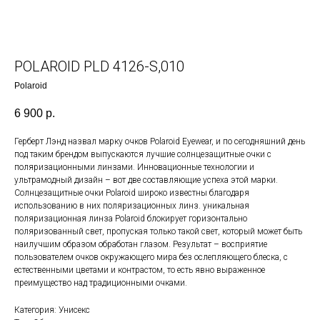
POLAROID PLD 4126-S,010
Polaroid
6 900
р.
Герберт Лэнд назвал марку очков Polaroid Eyewear, и по сегодняшний день
под таким брендом выпускаются лучшие солнцезащитные очки с
поляризационными линзами. Инновационные технологии и
ультрамодный дизайн – вот две составляющие успеха этой марки.
Солнцезащитные очки Polaroid широко известны благодаря
использованию в них поляризационных линз. уникальная
поляризационная линза Polaroid блокирует горизонтально
поляризованный свет, пропуская только такой свет, который может быть
наилучшим образом обработан глазом. Результат – восприятие
пользователем очков окружающего мира без ослепляющего блеска, с
естественными цветами и контрастом, то есть явно выраженное
преимущество над традиционными очками.
Категория: Унисекс