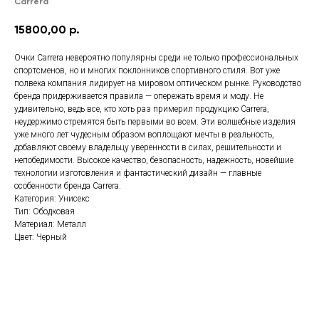
Carrera
15800,00
р.
Очки Carrera невероятно популярны среди не только профессиональных
спортсменов, но и многих поклонников спортивного стиля. Вот уже
полвека компания лидирует на мировом оптическом рынке. Руководство
бренда придерживается правила — опережать время и моду. Не
удивительно, ведь все, кто хоть раз примерил продукцию Carrera,
неудержимо стремятся быть первыми во всем. Эти волшебные изделия
уже много лет чудесным образом воплощают мечты в реальность,
добавляют своему владельцу уверенности в силах, решительности и
непобедимости. Высокое качество, безопасность, надежность, новейшие
технологии изготовления и фантастический дизайн — главные
особенности бренда Carrera.
Категория: Унисекс
Тип: Ободковая
Материал: Металл
Цвет: Черный