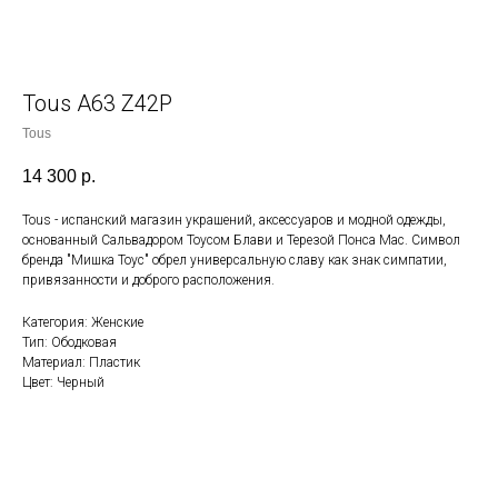
Tous A63 Z42P
Tous
14 300
р.
Tous - испанский магазин украшений, аксессуаров и модной одежды,
основанный Сальвадором Тоусом Блави и Терезой Понса Мас. Символ
бренда "Мишка Тоус" обрел универсальную славу как знак симпатии,
привязанности и доброго расположения.
Категория: Женские
Тип: Ободковая
Материал: Пластик
Цвет: Черный