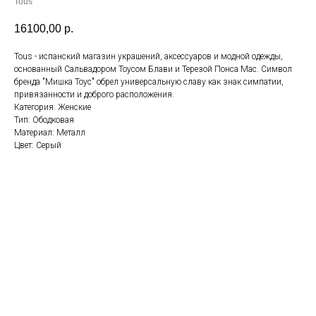
Tous
16100,00
р.
Tous - испанский магазин украшений, аксессуаров и модной одежды,
основанный Сальвадором Тоусом Блави и Терезой Понса Мас. Символ
бренда "Мишка Тоус" обрел универсальную славу как знак симпатии,
привязанности и доброго расположения.
Категория: Женские
Тип: Ободковая
Материал: Металл
Цвет: Серый