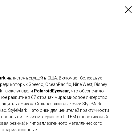
ark
является ведущей в США. Включает более двух
еди которых Speedo, OceanPacific, Nine West, Disney
ark также владели
PolaroidEyewear
, что обеспечило
ое развитие в 67 странах мира; мировое лидерство
езащитных очков. Солнцезащитные очки StyleMark
ас. StyleMark – это очки для ценителей практичности
х, прочных и легких материалов ULTEM («пластиковый
ковая резина) и гипоаллергенного металлического
k поляризационные