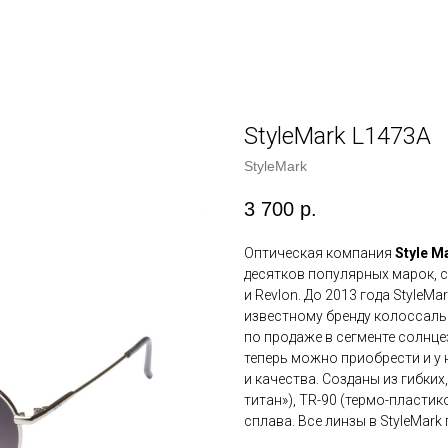
StyleMark L1473A
StyleMark
3 700
р.
Оптическая компания
Style M
десятков популярных марок, ср
и Revlon. До 2013 года StyleM
известному бренду колоссальн
по продаже в сегменте солнц
теперь можно приобрести и у н
и качества. Созданы из гибки
титан»), TR-90 (термо-пласти
сплава. Все линзы в StyleMar