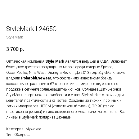
StyleMark L2465C
StyleMark
3 700
р.
Оптическая компания
Style Mark
является ведущей в США. Включает
более двух десятков популярных марок, среди которых Speedo,
OceanPacific, Nine West, Disney и Revlon. До 2013 года StyleMark также
владели
PolaroidEyewear
, что обеспечило известному бренду
колоссальное развитие в 67 странах мира; мировое лидерство по
продаже в сегменте солнцезащитных очков. Солнцезащитные очки
StyleMark теперь можно приобрести и у нас. StyleMark – это очки для
ценителей практичности и качества. Созданы из гибких, прочных и
легких материалов ULTEM («пластиковый титан»), TR-90 (термо-
пластиковая резина) и гипоаллергенного металлического сплава. Все
линзы в StyleMark поляризационные
Категория: Мужские
Тип: Ободковая