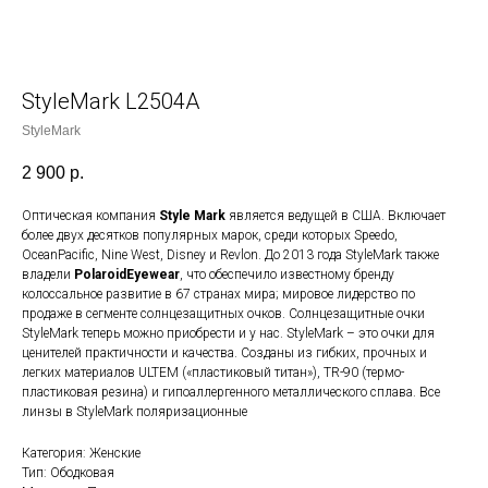
StyleMark L2504A
StyleMark
2 900
р.
Оптическая компания
Style Mark
является ведущей в США. Включает
более двух десятков популярных марок, среди которых Speedo,
OceanPacific, Nine West, Disney и Revlon. До 2013 года StyleMark также
владели
PolaroidEyewear
, что обеспечило известному бренду
колоссальное развитие в 67 странах мира; мировое лидерство по
продаже в сегменте солнцезащитных очков. Солнцезащитные очки
StyleMark теперь можно приобрести и у нас. StyleMark – это очки для
ценителей практичности и качества. Созданы из гибких, прочных и
легких материалов ULTEM («пластиковый титан»), TR-90 (термо-
пластиковая резина) и гипоаллергенного металлического сплава. Все
линзы в StyleMark поляризационные
Категория: Женские
Тип: Ободковая