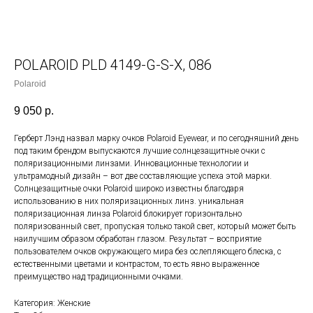
POLAROID PLD 4149-G-S-X, 086
Polaroid
9 050
р.
Герберт Лэнд назвал марку очков Polaroid Eyewear, и по сегодняшний день
под таким брендом выпускаются лучшие солнцезащитные очки с
поляризационными линзами. Инновационные технологии и
ультрамодный дизайн – вот две составляющие успеха этой марки.
Солнцезащитные очки Polaroid широко известны благодаря
использованию в них поляризационных линз. уникальная
поляризационная линза Polaroid блокирует горизонтально
поляризованный свет, пропуская только такой свет, который может быть
наилучшим образом обработан глазом. Результат – восприятие
пользователем очков окружающего мира без ослепляющего блеска, с
естественными цветами и контрастом, то есть явно выраженное
преимущество над традиционными очками.
Категория: Женские